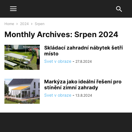
Home
2024
Srpen
Monthly Archives: Srpen 2024
Skládací zahradní nábytek šetří
místo
Svet v obraze
-
27.8.2024
Markýza jako ideální řešení pro
stínění zimní zahrady
Svet v obraze
-
13.8.2024